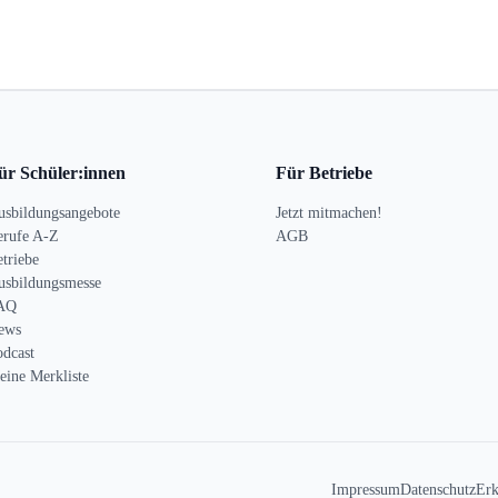
ür Schüler:innen
Für Betriebe
usbildungsangebote
Jetzt mitmachen!
erufe A-Z
AGB
triebe
usbildungsmesse
AQ
ews
odcast
eine Merkliste
Impressum
Datenschutz
Erk