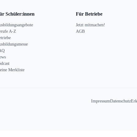
ür Schüler:innen
Für Betriebe
usbildungsangebote
Jetzt mitmachen!
erufe A-Z
AGB
triebe
usbildungsmesse
AQ
ews
odcast
eine Merkliste
Impressum
Datenschutz
Erk