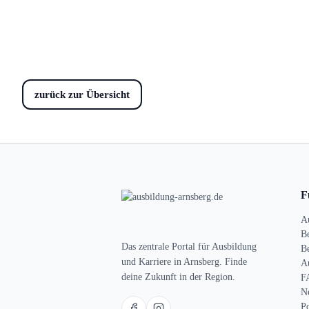
zurück zur Übersicht
F
A
B
Das zentrale Portal für Ausbildung
Be
und Karriere in Arnsberg. Finde
A
deine Zukunft in der Region.
F
N
P