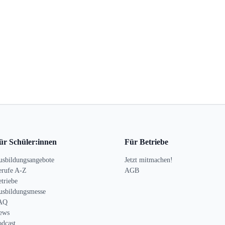
ür Schüler:innen
Für Betriebe
usbildungsangebote
Jetzt mitmachen!
erufe A-Z
AGB
triebe
usbildungsmesse
AQ
ews
odcast