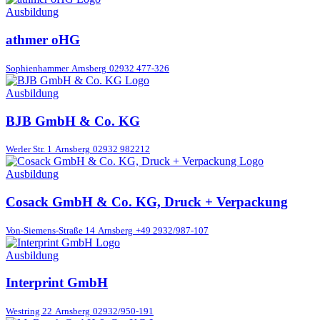
Ausbildung
athmer oHG
Sophienhammer
Arnsberg
02932 477-326
Ausbildung
BJB GmbH & Co. KG
Werler Str. 1
Arnsberg
02932 982212
Ausbildung
Cosack GmbH & Co. KG, Druck + Verpackung
Von-Siemens-Straße 14
Arnsberg
+49 2932/987-107
Ausbildung
Interprint GmbH
Westring 22
Arnsberg
02932/950-191