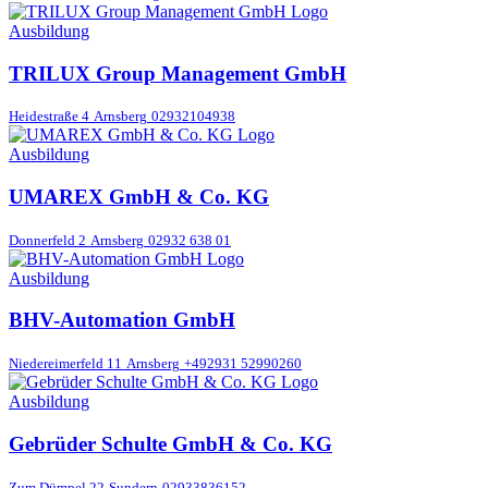
Ausbildung
TRILUX Group Management GmbH
Heidestraße 4
Arnsberg
02932104938
Ausbildung
UMAREX GmbH & Co. KG
Donnerfeld 2
Arnsberg
02932 638 01
Ausbildung
BHV-Automation GmbH
Niedereimerfeld 11
Arnsberg
+492931 52990260
Ausbildung
Gebrüder Schulte GmbH & Co. KG
Zum Dümpel 22
Sundern
02933836152