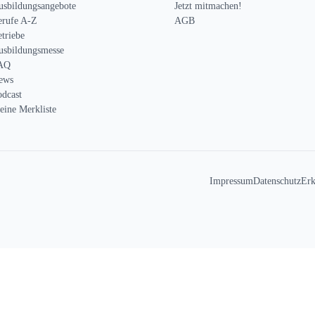
usbildungsangebote
Jetzt mitmachen!
erufe A-Z
AGB
triebe
usbildungsmesse
AQ
ews
odcast
eine Merkliste
Impressum
Datenschutz
Erk