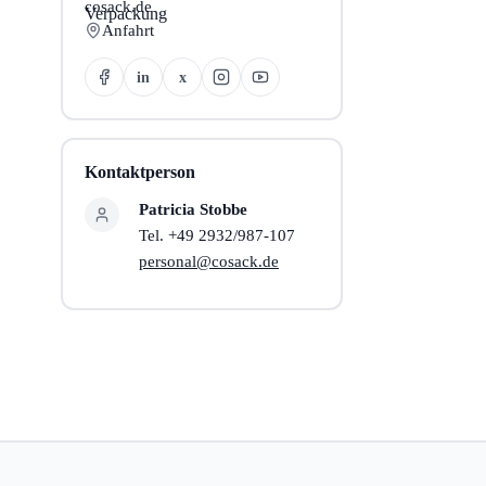
cosack.de
Anfahrt
in
x
Kontaktperson
Patricia Stobbe
Tel. +49 2932/987-107
personal@cosack.de