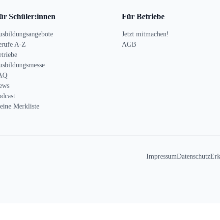
ür Schüler:innen
Für Betriebe
usbildungsangebote
Jetzt mitmachen!
erufe A-Z
AGB
triebe
usbildungsmesse
AQ
ews
odcast
eine Merkliste
Impressum
Datenschutz
Erk